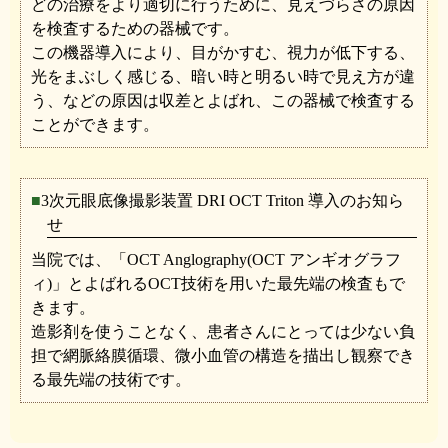
どの治療をより適切に行うために、見えづらさの原因
を検査するための器械です。
この機器導入により、目がかすむ、視力が低下する、
光をまぶしく感じる、暗い時と明るい時で見え方が違
う、などの原因は収差とよばれ、この器械で検査する
ことができます。
3次元眼底像撮影装置 DRI OCT Triton 導入のお知ら
せ
当院では、「OCT Anglography(OCT アンギオグラフ
ィ)」とよばれるOCT技術を用いた最先端の検査もで
きます。
造影剤を使うことなく、患者さんにとっては少ない負
担で網脈絡膜循環、微小血管の構造を描出し観察でき
る最先端の技術です。